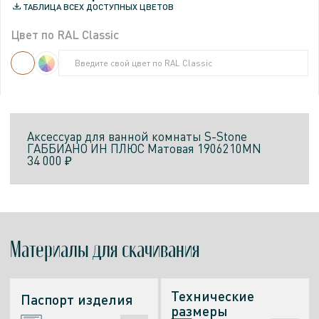
ТАБЛИЦА ВСЕХ ДОСТУПНЫХ ЦВЕТОВ
Цвет по RAL Classic
Введите свой цвет по RAL Classic
Введите свой цвет по RAL Classic
Аксессуар для ванной комнаты
S-Stone
ГАББИАНО ИН ПЛЮС
Матовая
1906210MN
34 000 ₽
Материалы
для скачивания
Технические
Паспорт изделия
размеры