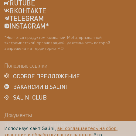
RUTUBE
ВКОНТАКТЕ
TELEGRAM
INSTAGRAM*
*Является продуктом компании Meta, признанной
экстремистской организацией, деятельность которой
запрещена на территории РФ.
Полезные ссылки
ОСОБОЕ ПРЕДЛОЖЕНИЕ
ВАКАНСИИ В SALINI
SALINI CLUB
Документы
ПОЛИТИКА КОНФИДЕНЦИАЛЬНОСТИ
Используя сайт Salini,
вы соглашаетесь на сбор,
ДАННЫХ
хранение и обработку ваших данных.
Это