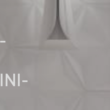
-
NI-