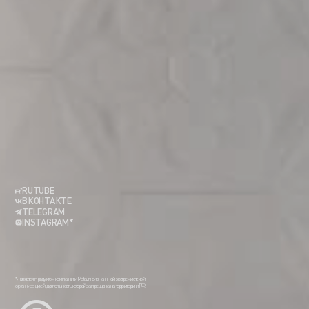
RUTUBE
ВКОНТАКТЕ
TELEGRAM
INSTAGRAM*
*Является продуктом компании Meta, признанной экстремистской
организацией, деятельность которой запрещена на территории РФ.