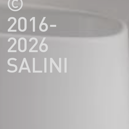
©
2016-
2026
SALINI