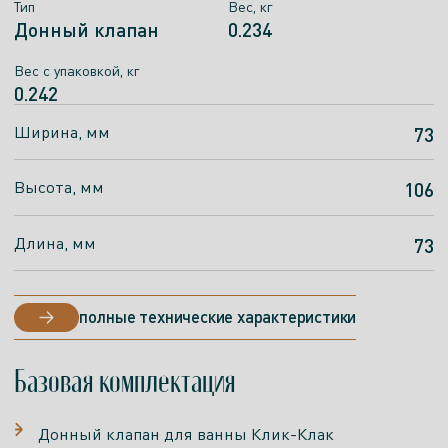
Тип
Тип
Вес, кг
Вес, кг
Донный клапан
Донный клапан
0.234
0.234
Вес c упаковкой, кг
Вес с упаковкой, кг
0.242
0.242
Ширина, мм
Ширина, мм
73
73
Высота, мм
Высота, мм
106
106
Длина, мм
Длина, мм
73
73
полные технические характеристики
полные технические характеристики
Базовая комплектация
Донный клапан для ванны Клик-Клак