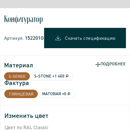
Конфигуратор
152201G
Артикул:
Скачать спецификацию
Материал
ПОДРОБНЕЕ
ПОДРОБНЕЕ
S-STONE
+1 400
S-SENSE
a
Фактура
Фактура
МАТОВАЯ
МАТОВАЯ
+0
ГЛЯНЦЕВАЯ
a
Изменить цвет
Изменить цвет
ТАБЛИЦА ВСЕХ ДОСТУПНЫХ ЦВЕТОВ
Цвет по RAL Classic
Цвет по RAL Classic