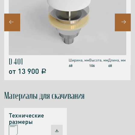
D 401
Ширина, мм
Высота, мм
Длина, мм
68
106
68
от
13 900
a
Материалы
для скачивания
Технические
размеры