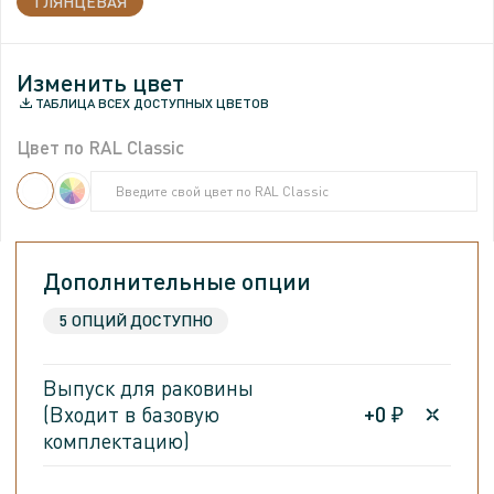
ГЛЯНЦЕВАЯ
МАТОВАЯ
Изменить цвет
Изменить цвет
ТАБЛИЦА ВСЕХ ДОСТУПНЫХ ЦВЕТОВ
ТАБЛИЦА ВСЕХ ДОСТУПНЫХ ЦВЕТОВ
Цвет по RAL Classic
Цвет по RAL Classic
Введите свой цвет по RAL Classic
Введите свой цвет по RAL Classic
Введите свой цвет по RAL Classic
Введите свой цвет по RAL Classic
Дополнительные опции
5 ОПЦИЙ ДОСТУПНО
Выпуск для раковины
(Входит в базовую
+
0
₽
комплектацию)