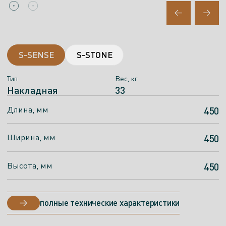
S-SENSE
S-STONE
Тип
Тип
Вес, кг
Вес, кг
Накладная
Накладная
33
27
Длина, мм
Длина, мм
450
450
Ширина, мм
Ширина, мм
450
450
Высота, мм
Высота, мм
450
450
полные технические характеристики
полные технические характеристики