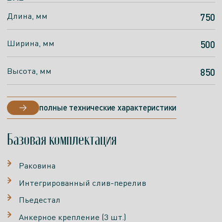
Длина, мм
Длина, мм
750
750
Ширина, мм
Ширина, мм
500
500
Высота, мм
Высота, мм
850
850
полные технические характеристики
полные технические характеристики
Базовая комплектация
Раковина
Интегрированный слив-перелив
Пьедестал
Анкерное крепление (3 шт.)