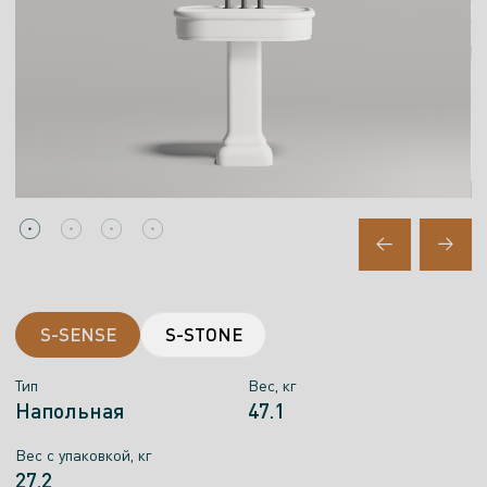
S-SENSE
S-STONE
Тип
Тип
Вес, кг
Вес, кг
Напольная
Напольная
47.1
42.5
Вес c упаковкой, кг
Вес с упаковкой, кг
27.2
24.8