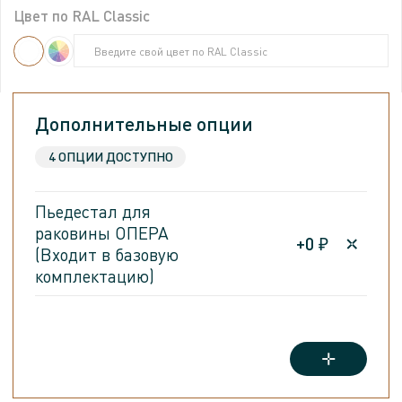
Цвет по RAL Classic
Цвет по RAL Classic
Введите свой цвет по RAL Classic
Введите свой цвет по RAL Classic
Введите свой цвет по RAL Classic
Введите свой цвет по RAL Classic
Дополнительные опции
4 ОПЦИИ ДОСТУПНО
Пьедестал для
раковины ОПЕРА
+
0
₽
(Входит в базовую
комплектацию)