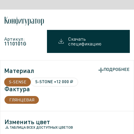
Конфигуратор
Артикул:
Скачать
1110101G
спецификацию
Материал
ПОДРОБНЕЕ
ПОДРОБНЕЕ
S-STONE
+12 000
S-SENSE
a
Фактура
Фактура
ГЛЯНЦЕВАЯ
МАТОВАЯ
Изменить цвет
Изменить цвет
ТАБЛИЦА ВСЕХ ДОСТУПНЫХ ЦВЕТОВ
ТАБЛИЦА ВСЕХ ДОСТУПНЫХ ЦВЕТОВ