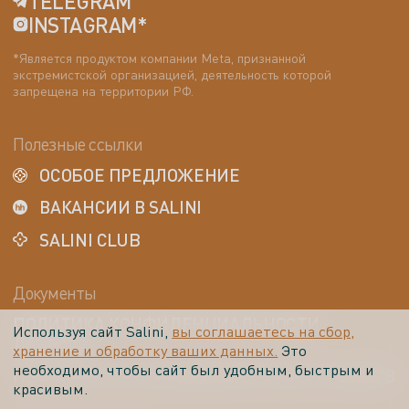
TELEGRAM
INSTAGRAM*
*Является продуктом компании Meta, признанной
экстремистской организацией, деятельность которой
запрещена на территории РФ.
Полезные ссылки
ОСОБОЕ ПРЕДЛОЖЕНИЕ
ВАКАНСИИ В SALINI
SALINI CLUB
Документы
ПОЛИТИКА КОНФИДЕНЦИАЛЬНОСТИ
Используя сайт Salini,
вы соглашаетесь на сбор,
ДАННЫХ
хранение и обработку ваших данных.
Это
необходимо, чтобы сайт был удобным, быстрым и
ПОЛИТИКА ИСПОЛЬЗОВАНИЯ COOKIE-ФАЙЛОВ
красивым.