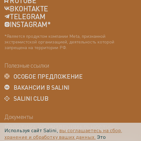
RUTUBE
ВКОНТАКТЕ
TELEGRAM
INSTAGRAM*
*Является продуктом компании Meta, признанной
экстремистской организацией, деятельность которой
запрещена на территории РФ.
Полезные ссылки
ОСОБОЕ ПРЕДЛОЖЕНИЕ
ВАКАНСИИ В SALINI
SALINI CLUB
Документы
ПОЛИТИКА КОНФИДЕНЦИАЛЬНОСТИ
Используя сайт Salini,
вы соглашаетесь на сбор,
ДАННЫХ
хранение и обработку ваших данных.
Это