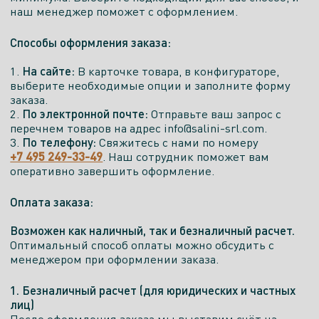
наш менеджер поможет с оформлением.
Показать телефон
Способы оформления заказа:
ПН. -
СБ.
ВСК.
САЙТ
ПТ.
Выходной
Выходной
На сайте:
1.
В карточке товара, в конфигураторе,
10:00-
выберите необходимые опции и заполните форму
19:00
заказа.
По электронной почте:
2.
Отправьте ваш запрос с
Есть экспозиция
перечнем товаров на адрес info@salini-srl.com.
По телефону:
3.
Свяжитесь с нами по номеру
+7 495 249-33-49
. Наш сотрудник поможет вам
Салон
оперативно завершить оформление.
Оплата заказа:
SANTEHNIKA-ONE
Возможен как наличный, так и безналичный расчет.
Москва, Каширское шоссе 19к1, 3-й этаж,
Оптимальный способ оплаты можно обсудить с
павильон 3А-8п и павильон 3D112
менеджером при оформлении заказа.
Показать телефон
1. Безналичный расчет (для юридических и частных
лиц)
ПН. - ПТ.
СБ.
ВСК.
После оформления заказа мы выставим счёт на