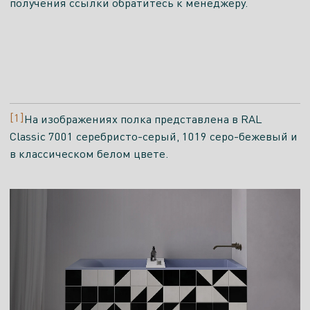
Салон
получения ссылки обратитесь к менеджеру.
Салон Европейской Сантехники
Москва, Машкинское шоссе, стр 2
Показать телефон
ПН. - ПТ.
СБ.
ВСК.
[1]
На изображениях полка представлена в RAL
9.00-
9.00-
9.00-
Classic 7001 серебристо-серый, 1019 серо-бежевый и
18.00
18.00
18.00
в классическом белом цвете.
Есть экспозиция
Салон
Атмосфера
Санкт-Петербург, Выборгское шоссе, 15
Показать телефон