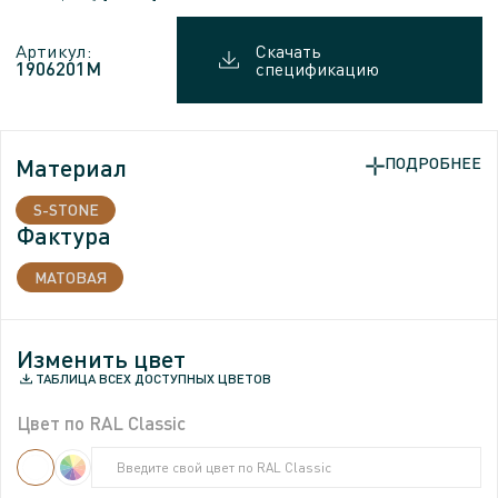
Артикул:
Скачать
1906201M
спецификацию
Материал
ПОДРОБНЕЕ
S-STONE
Фактура
МАТОВАЯ
Изменить цвет
ТАБЛИЦА ВСЕХ ДОСТУПНЫХ ЦВЕТОВ
Цвет по RAL Classic
Введите свой цвет по RAL Classic
Введите свой цвет по RAL Classic