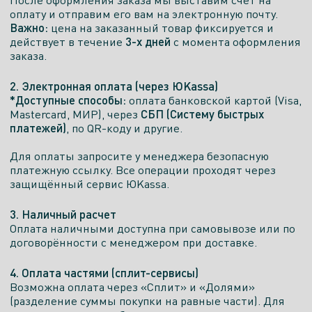
10:00-
10:00-
10:00-
оплату и отправим его вам на электронную почту.
21:00
21:00
21:00
Важно:
цена на заказанный товар фиксируется и
3-х дней
действует в течение
с момента оформления
Есть экспозиция
заказа.
2. Электронная оплата (через ЮKassa)
Салон
*Доступные способы:
оплата банковской картой (Visa,
СБП (Систему быстрых
Mastercard, МИР), через
платежей)
, по QR-коду и другие.
Интерьерный салон Loendtti
Москва, Фрунзенская набережная, 16, корп. 1
Для оплаты запросите у менеджера безопасную
платежную ссылку. Все операции проходят через
Показать телефон
защищённый сервис ЮKassa.
ПН. - ПТ.
СБ.
ВСК.
3. Наличный расчет
10:00-
10:00-
11:00-
Оплата наличными доступна при самовывозе или по
19:00
19:00
18:00
договорённости с менеджером при доставке.
Есть экспозиция
4. Оплата частями (сплит-сервисы)
Возможна оплата через «Сплит» и «Долями»
(разделение суммы покупки на равные части). Для