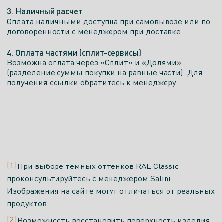
3. Наличный расчет
Дом Апекс
Оплата наличными доступна при самовывозе или по
Хабаровск, Волочаевская 168
договорённости с менеджером при доставке.
Показать телефон
4. Оплата частями (сплит-сервисы)
Возможна оплата через «Сплит» и «Долями»
ПН. - ПТ.
СБ.
ВСК.
САЙТ
(разделение суммы покупки на равные части). Для
10.00 -
10.00 -
10.00 -
получения ссылки обратитесь к менеджеру.
19.00
19.00
18.00
Есть экспозиция
Салон
[1]
При выборе тёмных оттенков RAL Classic
Санмастер
проконсультируйтесь с менеджером Salini.
Ставрополь, Шпаковская ул., 121
Изображения на сайте могут отличаться от реальных
Показать телефон
продуктов.
[2]
Возможность восстановить поверхность изделия
ПН. - ПТ.
СБ.
ВСК.