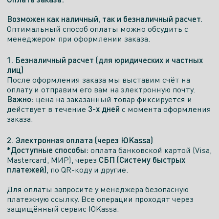
Показать телефон
Возможен как наличный, так и безналичный расчет.
Оптимальный способ оплаты можно обсудить с
ПН. - ПТ.
СБ.
ВСК.
менеджером при оформлении заказа.
09:00–
09:00–
09:00–
19:00
17:00
17:00
1. Безналичный расчет (для юридических и частных
лиц)
Есть экспозиция
После оформления заказа мы выставим счёт на
оплату и отправим его вам на электронную почту.
Важно:
цена на заказанный товар фиксируется и
3-х дней
действует в течение
с момента оформления
Салон
заказа.
STUDIA 96
2. Электронная оплата (через ЮKassa)
*Доступные способы:
оплата банковской картой (Visa,
Санкт-Петербург, ул. Плесецкая, д.21
СБП (Систему быстрых
Mastercard, МИР), через
платежей)
, по QR-коду и другие.
Есть экспозиция
Для оплаты запросите у менеджера безопасную
платежную ссылку. Все операции проходят через
Салон
защищённый сервис ЮKassa.