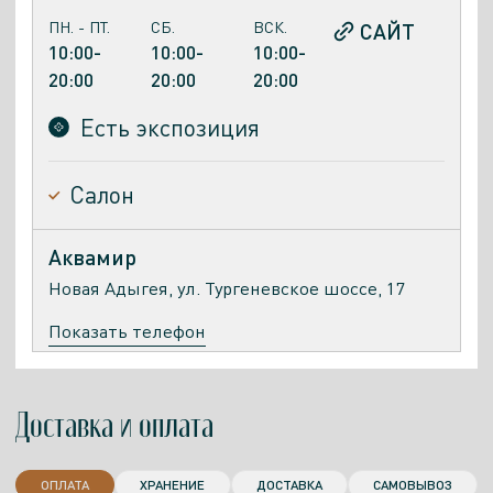
ПН. - ПТ.
СБ.
ВСК.
САЙТ
10:00-
10:00-
10:00-
20:00
20:00
20:00
Есть экспозиция
Салон
Аквамир
Новая Адыгея, ул. Тургеневское шоссе, 17
Показать телефон
ПН. - ПТ.
СБ.
ВСК.
10:00–
10:00–
10:00–
Доставка и оплата
20:00
20:00
20:00
Есть экспозиция
ОПЛАТА
ХРАНЕНИЕ
ДОСТАВКА
САМОВЫВОЗ