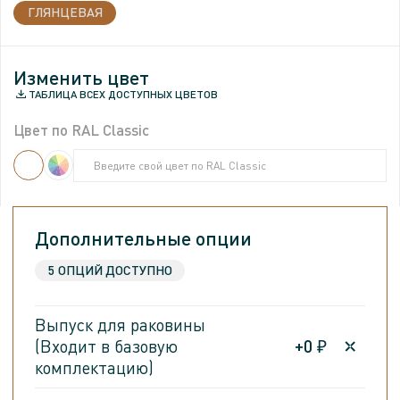
ГЛЯНЦЕВАЯ
МАТОВАЯ
Изменить цвет
Изменить цвет
ТАБЛИЦА ВСЕХ ДОСТУПНЫХ ЦВЕТОВ
ТАБЛИЦА ВСЕХ ДОСТУПНЫХ ЦВЕТОВ
Цвет по RAL Classic
Цвет по RAL Classic
Введите свой цвет по RAL Classic
Введите свой цвет по RAL Classic
Введите свой цвет по RAL Classic
Введите свой цвет по RAL Classic
Дополнительные опции
5 ОПЦИЙ ДОСТУПНО
Выпуск для раковины
(Входит в базовую
+
0
₽
комплектацию)