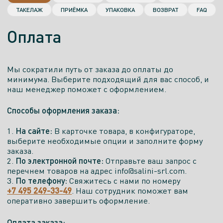
ТАКЕЛАЖ
ПРИЁМКА
УПАКОВКА
ВОЗВРАТ
FAQ
Салон
Оплата
Бомонд
Ростов-на-Дону, ул.Нансена, 150А
Мы сократили путь от заказа до оплаты до
минимума. Выберите подходящий для вас способ, и
Показать телефон
наш менеджер поможет с оформлением.
ПН. - ПТ.
СБ.
ВСК.
САЙТ
Способы оформления заказа:
9:00-
9:00-
10:00-
19:00
19:00
18:00
На сайте:
1.
В карточке товара, в конфигураторе,
выберите необходимые опции и заполните форму
Есть экспозиция
заказа.
По электронной почте:
2.
Отправьте ваш запрос с
перечнем товаров на адрес info@salini-srl.com.
Салон
По телефону:
3.
Свяжитесь с нами по номеру
+7 495 249-33-49
. Наш сотрудник поможет вам
оперативно завершить оформление.
Красивый Дом
Ульяновск, ул.Федерации, 91
Оплата заказа: