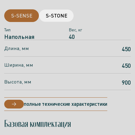
S-SENSE
S-STONE
Тип
Тип
Вес, кг
Вес, кг
Напольная
Напольная
40
33
Длина, мм
Длина, мм
450
450
Ширина, мм
Ширина, мм
450
450
Высота, мм
Высота, мм
900
900
полные технические характеристики
полные технические характеристики
Базовая комплектация