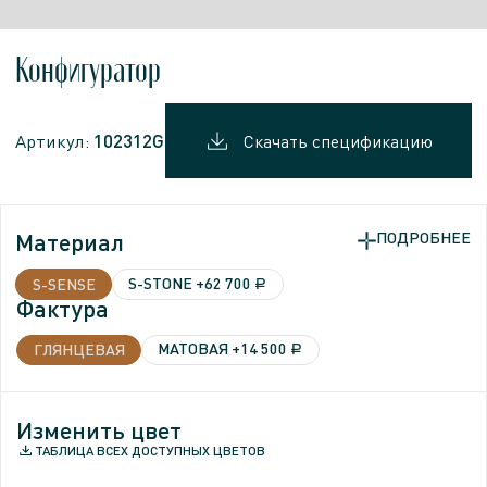
Конфигуратор
102312G
Артикул:
Скачать спецификацию
Материал
ПОДРОБНЕЕ
ПОДРОБНЕЕ
S-STONE
+62 700
S-SENSE
a
Фактура
Фактура
МАТОВАЯ
МАТОВАЯ
+14 500
ГЛЯНЦЕВАЯ
a
Изменить цвет
Изменить цвет
ТАБЛИЦА ВСЕХ ДОСТУПНЫХ ЦВЕТОВ
ТАБЛИЦА ВСЕХ ДОСТУПНЫХ ЦВЕТОВ
ТАБЛИЦА ВСЕХ ДОСТУПНЫХ ЦВЕТОВ