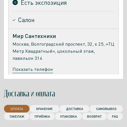
Есть экспозиция
Салон
Мир Сантехники
Москва, Волгоградский проспект, 32, к 25, «ТЦ
Метр Квадратный», цокольный этаж,
павильон 314
Показать телефон
ПН. - ПТ.
СБ.
ВСК.
САЙТ
10:00-
10:00-
10:00-
Доставка и оплата
20:00
20:00
20:00
Есть экспозиция
ОПЛАТА
ХРАНЕНИЕ
ДОСТАВКА
САМОВЫВОЗ
ТАКЕЛАЖ
ПРИЁМКА
УПАКОВКА
ВОЗВРАТ
FAQ
Салон