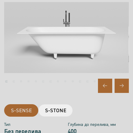
S-SENSE
S-STONE
Тип
Тип
Глубина до перелива, мм
Глубина до перелива, мм
Без перелива
Без перелива
400
400