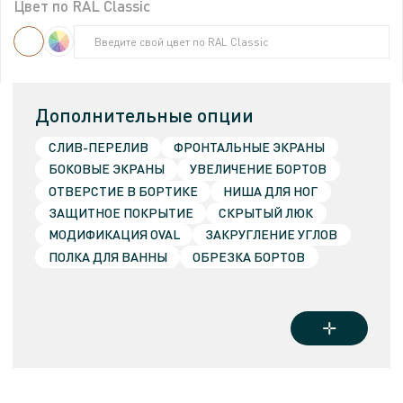
Цвет по RAL Classic
Цвет по RAL Classic
Цвет по RAL Classic
Введите свой цвет по RAL Classic
Введите свой цвет по RAL Classic
Введите свой цвет по RAL Classic
Введите свой цвет по RAL Classic
Введите свой цвет по RAL Classic
Введите свой цвет по RAL Classic
Дополнительные опции
СЛИВ-ПЕРЕЛИВ
ФРОНТАЛЬНЫЕ ЭКРАНЫ
БОКОВЫЕ ЭКРАНЫ
УВЕЛИЧЕНИЕ БОРТОВ
ОТВЕРСТИЕ В БОРТИКЕ
НИША ДЛЯ НОГ
ЗАЩИТНОЕ ПОКРЫТИЕ
СКРЫТЫЙ ЛЮК
МОДИФИКАЦИЯ ОVAL
ЗАКРУГЛЕНИЕ УГЛОВ
ПОЛКА ДЛЯ ВАННЫ
ОБРЕЗКА БОРТОВ