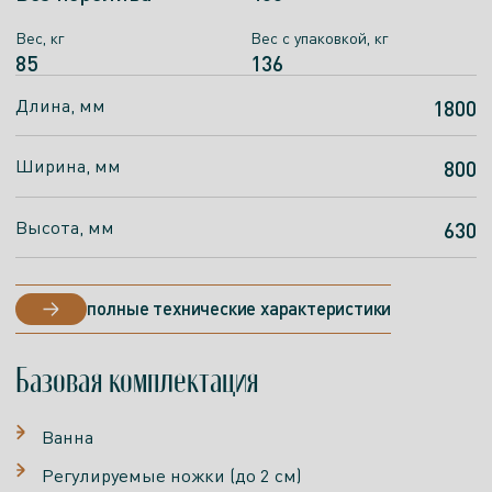
Вес, кг
Вес, кг
Вес c упаковкой, кг
Вес с упаковкой, кг
85
65
136
116
Длина, мм
Длина, мм
1800
1790
Ширина, мм
Ширина, мм
800
791
Высота, мм
Высота, мм
630
630
полные технические характеристики
полные технические характеристики
Базовая комплектация
Ванна
Регулируемые ножки (до 2 см)