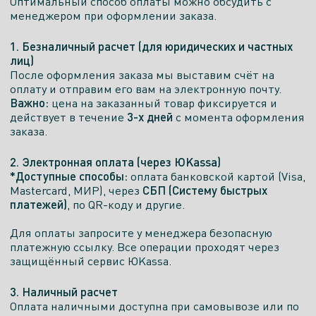
Оптимальный способ оплаты можно обсудить с
Показать телефон
менеджером при оформлении заказа.
ПН. - ПТ.
СБ.
ВСК.
10:00–
10:00–
10:00–
1. Безналичный расчет (для юридических и частных
лиц)
20:00
20:00
20:00
После оформления заказа мы выставим счёт на
оплату и отправим его вам на электронную почту.
Есть экспозиция
Важно:
цена на заказанный товар фиксируется и
3-х дней
действует в течение
с момента оформления
заказа.
Салон
2. Электронная оплата (через ЮKassa)
*Доступные способы:
оплата банковской картой (Visa,
СБП (Систему быстрых
Mastercard, МИР), через
платежей)
, по QR-коду и другие.
Для оплаты запросите у менеджера безопасную
платежную ссылку. Все операции проходят через
защищённый сервис ЮKassa.
3. Наличный расчет
Оплата наличными доступна при самовывозе или по