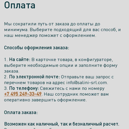
Оплата
SANCLUB
Москва, Одинцово,ул. Торговая, строение 2,
Мы сократили путь от заказа до оплаты до
ТЦ ЭлитстройМатериалы пав. С-8
минимума. Выберите подходящий для вас способ, и
наш менеджер поможет с оформлением.
Показать телефон
Способы оформления заказа:
ПН. - ПТ.
СБ.
ВСК.
10:00-
10:00-
10:00-
На сайте:
1.
В карточке товара, в конфигураторе,
18:00
18:00
18:00
выберите необходимые опции и заполните форму
заказа.
Есть экспозиция
По электронной почте:
2.
Отправьте ваш запрос с
перечнем товаров на адрес info@salini-srl.com.
По телефону:
3.
Свяжитесь с нами по номеру
Салон
+7 495 249-33-49
. Наш сотрудник поможет вам
оперативно завершить оформление.
Аквамир
Оплата заказа:
Новая Адыгея, ул. Тургеневское шоссе, 17
Возможен как наличный, так и безналичный расчет.